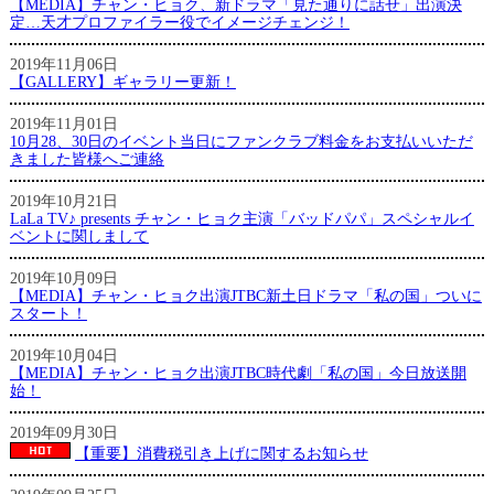
【MEDIA】チャン・ヒョク、新ドラマ「見た通りに話せ」出演決
定…天才プロファイラー役でイメージチェンジ！
2019年11月06日
【GALLERY】ギャラリー更新！
2019年11月01日
10月28、30日のイベント当日にファンクラブ料金をお支払いいただ
きました皆様へご連絡
2019年10月21日
LaLa TV♪ presents チャン・ヒョク主演「バッドパパ」スペシャルイ
ベントに関しまして
2019年10月09日
【MEDIA】チャン・ヒョク出演JTBC新土日ドラマ「私の国」ついに
スタート！
2019年10月04日
【MEDIA】チャン・ヒョク出演JTBC時代劇「私の国」今日放送開
始！
2019年09月30日
【重要】消費税引き上げに関するお知らせ