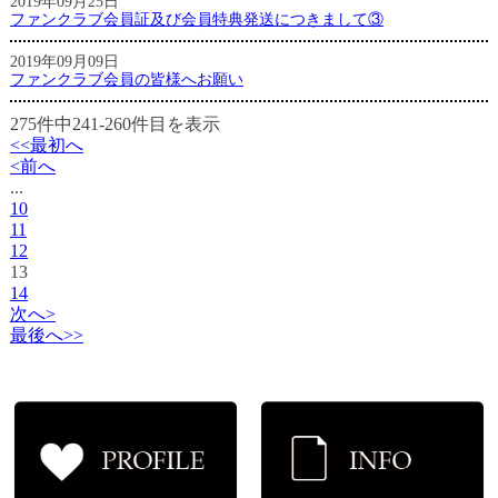
2019年09月25日
ファンクラブ会員証及び会員特典発送につきまして③
2019年09月09日
ファンクラブ会員の皆様へお願い
275
件中
241-260
件目を表示
<<最初へ
<前へ
...
10
11
12
13
14
次へ>
最後へ>>