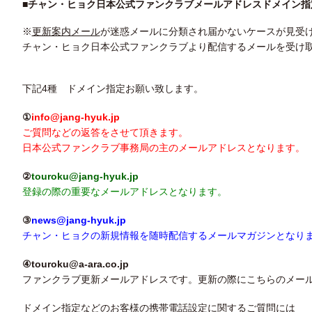
■チャン・ヒョク日本公式ファンクラブメールアドレスドメイン指
※
更新案内メール
が迷惑メールに分類され届かないケースが見受
チャン・ヒョク日本公式ファンクラブより配信するメールを受け
下記4種 ドメイン指定お願い致します。
①
info@jang-hyuk.jp
ご質問などの返答をさせて頂きます。
日本公式ファンクラブ事務局の主のメールアドレスとなります。
②
touroku@jang-hyuk.jp
登録の際の重要なメールアドレスとなります。
③
news@jang-hyuk.jp
チャン・ヒョクの新規情報を随時配信するメールマガジンとなり
④touroku@a-ara.co.jp
ファンクラブ更新メールアドレスです。更新の際にこちらのメー
ドメイン指定などのお客様の携帯電話設定に関するご質問には