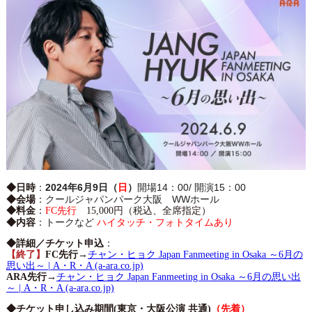
2024年6月9日（
日
）
開場14：00/ 開演15：00
◆日時
：
クールジャパンパーク大阪 WWホール
◆会場
：
◆料金
：
FC先行
15,000円（税込、全席指定）
トークなど
ハイタッチ・フォトタイムあり
◆内容
：
◆詳細／チケット申込
：
【終了】
FC先行
→
チャン・ヒョク Japan Fanmeeting in Osaka ～6月の
思い出～ | A・R・A (a-ara.co.jp)
ARA先行
→
チャン・ヒョク Japan Fanmeeting in Osaka ～6月の思い出
～ | A・R・A (a-ara.co.jp)
◆チケット申し込み期間(東京・大阪公演 共通)
（先着）