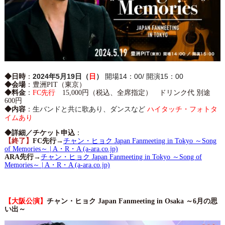
2024年5月19日（
日
）
開場14：00/ 開演15：00
◆日時
：
◆会場
：豊洲PIT（東京）
◆料金
：
FC先行
15,000円（税込、全席指定） ドリンク代 別途
600円
生バンドと共に歌あり、ダンスなど
ハイタッチ・フォトタ
◆内容
：
イムあり
◆詳細／チケット申込
：
【終了】
FC先行
→
チャン・ヒョク Japan Fanmeeting in Tokyo ～Song
of Memories～ | A・R・A (a-ara.co.jp)
ARA先行
→
チャン・ヒョク Japan Fanmeeting in Tokyo ～Song of
Memories～ | A・R・A (a-ara.co.jp)
【大阪公演】
チャン・ヒョク Japan Fanmeeting in Osaka ～6月の思
い出～