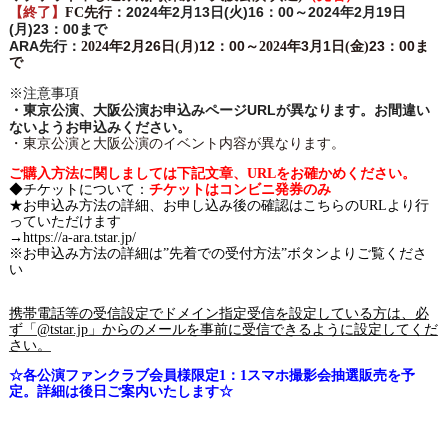
2024年
2
月13
日(火)
16：00
～2024年2
月19
日
【終了】
FC先行：
(月)
23：00
まで
ARA先行：
2
26
12：00
3
1
23：00
2024年
月
日(月)
～2024年
月
日(金)
ま
で
※注意事項
・東京公演、大阪公演お申込みページURLが異なります。お間違い
ないようお申込みください。
・東京公演と大阪公演のイベント内容が
異なります。
ご購入方法に関しましては下記文章、URLをお確かめください。
◆チケットについて：
チケットはコンビニ発券のみ
★お申込み方法の詳細、お申し込み後の確認はこちらのURLより行
っていただけます
→
https://a-ara.tstar.jp/
※お申込み方法の詳細は”先着での受付方法”ボタンよりご覧くださ
い
携帯電話等の受信設定でドメイン指定受信を設定している方は、必
ず「@tstar.jp」からのメールを事前に受信できるように設定してくだ
さい。
☆各公演ファンクラブ会員様限定1：1スマホ撮影会抽選販売を予
定。詳細は後日ご案内いたします☆